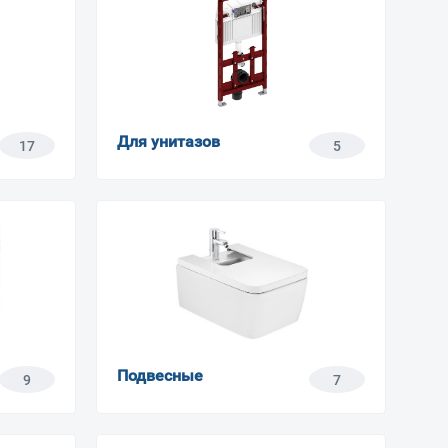
Для унитазов
17
5
Подвесные
9
7