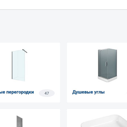
е перегородки
Душевые углы
47