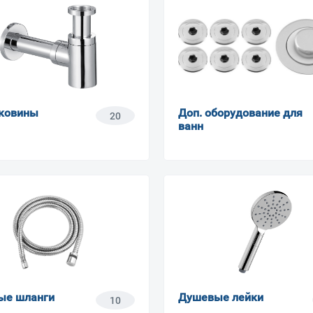
Ваш город
?
ковины
Доп. оборудование для
20
ванн
Всё верно
Сменить город
Москва
Мурманск
ые шланги
Душевые лейки
10