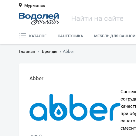
Мурманск
КАТАЛОГ
САНТЕХНИКА
МЕБЕЛЬ ДЛЯ ВАННОЙ
Главная
›
Бренды
›
Abber
Abber
Сантех
сотруд
качест
при об
санато
смесит