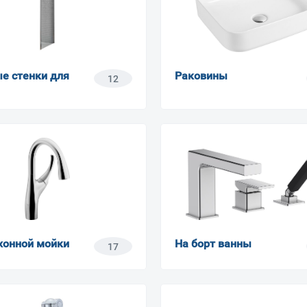
е стенки для
Раковины
12
хонной мойки
На борт ванны
17