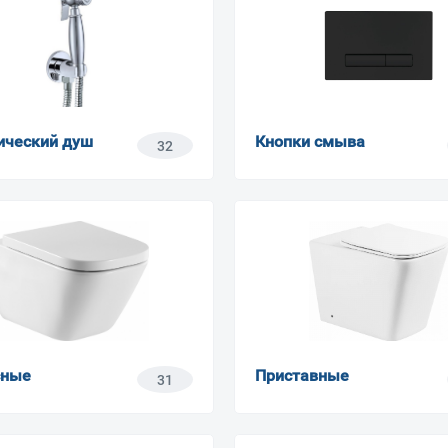
ический душ
Кнопки смыва
32
сные
Приставные
31