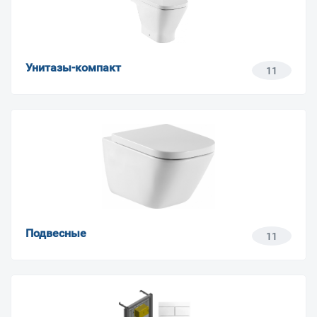
Унитазы-компакт
11
Подвесные
11