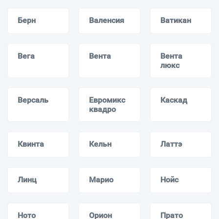
Берн
Валенсия
Ватикан
Вега
Вента
Вента
люкс
Версаль
Евромикс
Каскад
квадро
Квинта
Кельн
Латтэ
Линц
Марио
Нойс
Ното
Орион
Прато