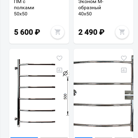
ПМ с
Эконом М-
полками
образный
50х50
40х50
5 600
₽
2 490
₽