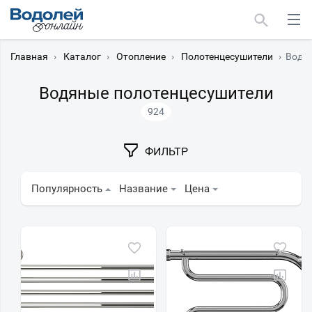
Главная
›
Каталог
›
Отопление
›
Полотенцесушители
›
Водя
Водяные полотенцесушители
924
Москва
ФИЛЬТР
Мурманск
Популярность
Название
Цена