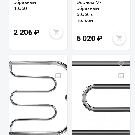
образный
Эконом М-
40х50
образный
60х60 с
полкой
2 206
₽
5 020
₽