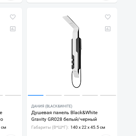
ДАНИЯ (BLACK&WHITE)
e
Душевая панель Black&White
то
Gravity GR028 белый/черный
0 см
Габариты (В*Ш*Г):
140 x 22 x 45.5 см