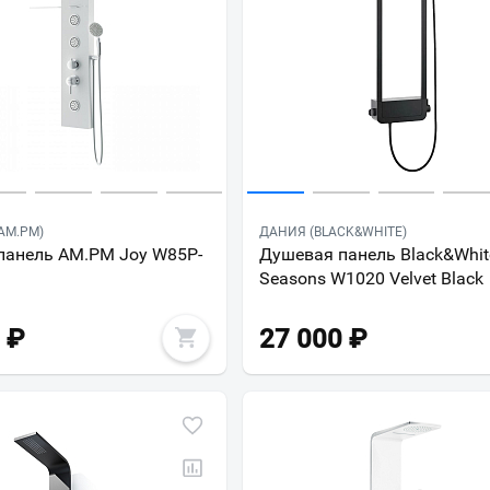
AM.PM)
ДАНИЯ (BLACK&WHITE)
панель AM.PM Joy W85P-
Душевая панель Black&Whit
Seasons W1020 Velvet Black
₽
27 000
₽