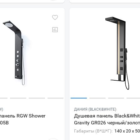
W)
ДАНИЯ (BLACK&WHITE)
панель RGW Shower
Душевая панель Black&Whit
-05B
Gravity GR026 черный/золо
Габариты (В*Ш*Г):
140 x 20 x 5