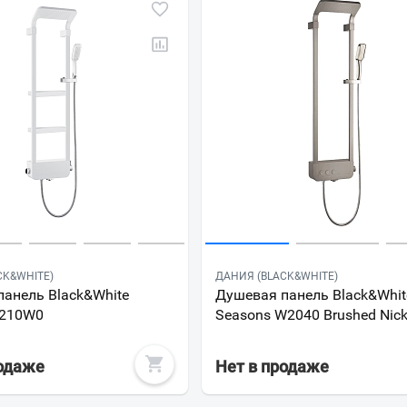
Всё верно
Сменить город
Москва
Мурманск
CK&WHITE)
ДАНИЯ (BLACK&WHITE)
анель Black&White
Душевая панель Black&Whit
1210W0
Seasons W2040 Brushed Nick
родаже
Нет в продаже