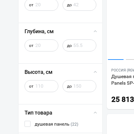
от
до
Глубина, см
от
до
РОССИЯ (RG
Высота, см
Душевая 
Panels SP
от
до
25 813
Тип товара
душевая панель
(22)