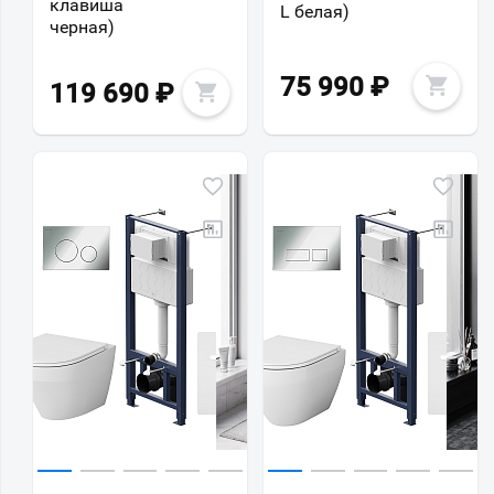
клавиша
L белая)
черная)
75 990
₽
119 690
₽