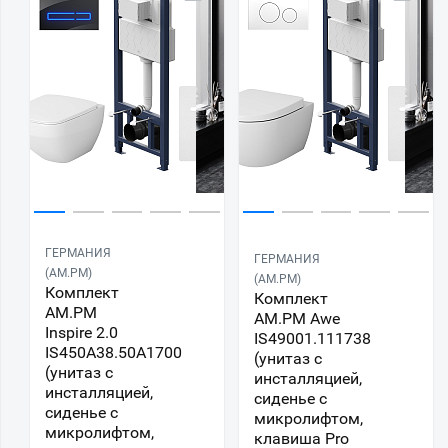
ГЕРМАНИЯ
ГЕРМАНИЯ
(AM.PM)
(AM.PM)
Комплект
Комплект
AM.PM
AM.PM Awe
Inspire 2.0
IS49001.111738
IS450A38.50A1700
(унитаз с
(унитаз с
инсталляцией,
инсталляцией,
сиденье с
сиденье с
микролифтом,
микролифтом,
клавиша Pro