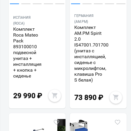
ГЕРМАНИЯ
ИСПАНИЯ
(AM.PM)
(ROCA)
Комплект
Комплект
AM.PM Spirit
Roca Mateo
2.0
Pack
IS47001.701700
893100010
(унитаз с
подвесной
инсталляцией,
унитаз +
сиденье с
инсталляция
микролифтом,
+ кнопка +
клавиша Pro
сиденье
S белая)
29 990
₽
73 890
₽