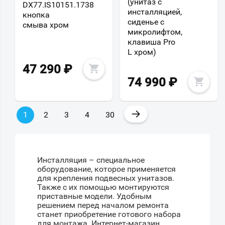
(унитаз с
DX77.IS10151.1738
инсталляцией,
кнопка
сиденье с
смыва хром
микролифтом,
клавиша Pro
L хром)
47 290
₽
74 990
₽
→
1
2
3
4
30
Инсталляция – специальное
оборудование, которое применяется
для крепления подвесных унитазов.
Также с их помощью монтируются
приставные модели. Удобным
решением перед началом ремонта
станет приобретение готового набора
для монтажа. Интернет-магазин