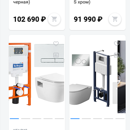
черная)
S хром)
102 690
₽
91 990
₽