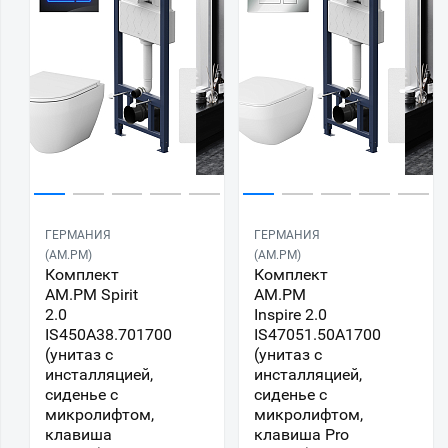
ГЕРМАНИЯ
ГЕРМАНИЯ
(AM.PM)
(AM.PM)
Комплект
Комплект
AM.PM Spirit
AM.PM
2.0
Inspire 2.0
IS450A38.701700
IS47051.50A1700
(унитаз с
(унитаз с
инсталляцией,
инсталляцией,
сиденье с
сиденье с
микролифтом,
микролифтом,
клавиша
клавиша Pro