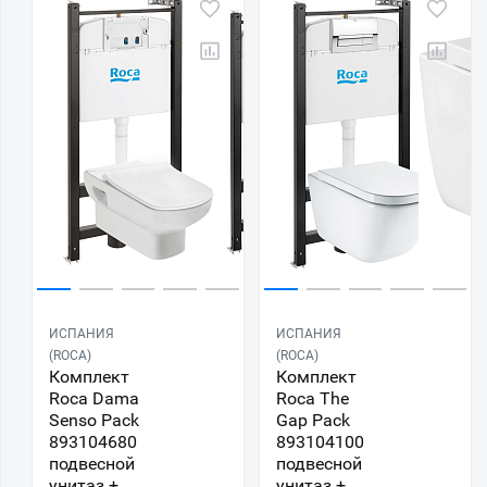
Две кнопки слива
С микролифтом
С системой антивсплеск
Фарфоровые
Черные
С горизонтальным выпуском
ИСПАНИЯ
ИСПАНИЯ
(ROCA)
(ROCA)
Комплект
Комплект
Roca Dama
Roca The
Senso Pack
Gap Pack
893104680
893104100
подвесной
подвесной
унитаз +
унитаз +