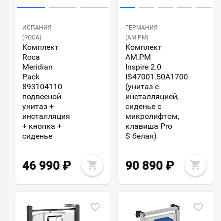
ИСПАНИЯ
ГЕРМАНИЯ
(ROCA)
(AM.PM)
Комплект
Комплект
Roca
AM.PM
Meridian
Inspire 2.0
Pack
IS47001.50A1700
893104110
(унитаз с
подвесной
инсталляцией,
унитаз +
сиденье с
инсталляция
микролифтом,
+ кнопка +
клавиша Pro
сиденье
S белая)
46 990
₽
90 890
₽