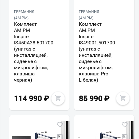
ГЕРМАНИЯ
ГЕРМАНИЯ
(AM.PM)
(AM.PM)
Комплект
Комплект
AM.PM
AM.PM
Inspire
Inspire
IS450A38.501700
IS49001.501700
(унитаз с
(унитаз с
инсталляцией,
инсталляцией,
сиденье с
сиденье с
микролифтом,
микролифтом,
клавиша
клавиша Pro
черная)
L белая)
114 990
₽
85 990
₽