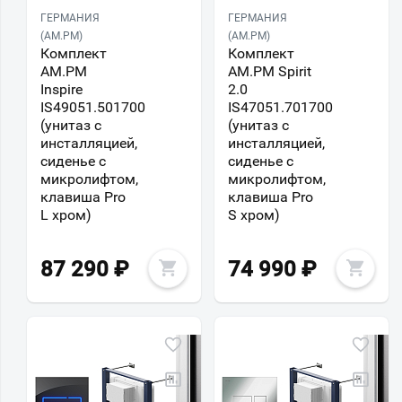
ГЕРМАНИЯ
ГЕРМАНИЯ
(AM.PM)
(AM.PM)
Комплект
Комплект
AM.PM
AM.PM Spirit
Inspire
2.0
IS49051.501700
IS47051.701700
(унитаз с
(унитаз с
инсталляцией,
инсталляцией,
сиденье с
сиденье с
микролифтом,
микролифтом,
клавиша Pro
клавиша Pro
L хром)
S хром)
87 290
₽
74 990
₽