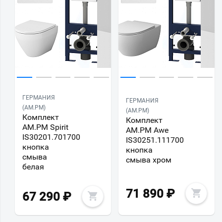
ГЕРМАНИЯ
ГЕРМАНИЯ
(AM.PM)
(AM.PM)
Комплект
Комплект
AM.PM Spirit
AM.PM Awe
IS30201.701700
IS30251.111700
кнопка
кнопка
смыва
смыва хром
белая
71 890
₽
67 290
₽