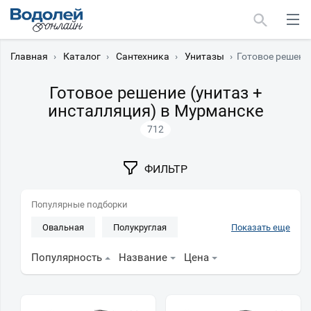
Главная
›
Каталог
›
Сантехника
›
Унитазы
›
Готовое решение
Готовое решение (унитаз +
инсталляция) в Мурманске
712
Москва
Мурманск
ФИЛЬТР
Популярные подборки
Овальная
Полукруглая
Показать еще
Прямоугольные
Популярность
Название
Цена
Бачок скрытого монтажа
Безободковые