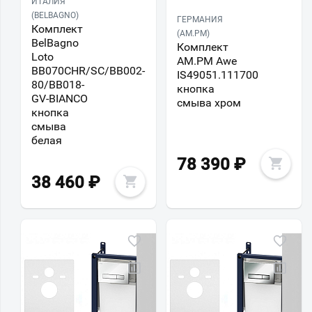
ИТАЛИЯ
(BELBAGNO)
ГЕРМАНИЯ
Комплект
(AM.PM)
BelBagno
Комплект
Loto
AM.PM Awe
BB070CHR/SC/BB002-
IS49051.111700
80/BB018-
кнопка
GV-BIANCO
смыва хром
кнопка
смыва
белая
78 390
₽
38 460
₽