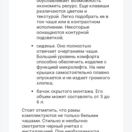
обуславливает возможность
экономить ресурс. Еще клавиши
различаются цветом и
текстурой. Легко подобрать ее в
тон чаше или в контрастном
исполнении. Некоторые
оснащаются контурной
подсветкой;
сиденье. Оно полностью
отвечает очертаниям чаши.
Больший уровень комфорта
способно обеспечить изделие с
функцией микролифта. На нем
крышка самостоятельно плавно
опускается и не издает громкого
хлопка;
бачок скрытого монтажа. Его
объем может составлять от 3 до
6 л.
Стоит отметить, что рамы
комплектуются не только белыми
чашами. Стильно и необычно
смотрится черный унитаз с
инсталляцией. При необходимости