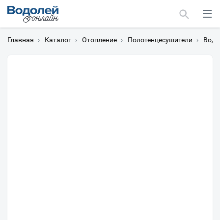
Главная
›
Каталог
›
Отопление
›
Полотенцесушители
›
Водя
Москва
Мурманск