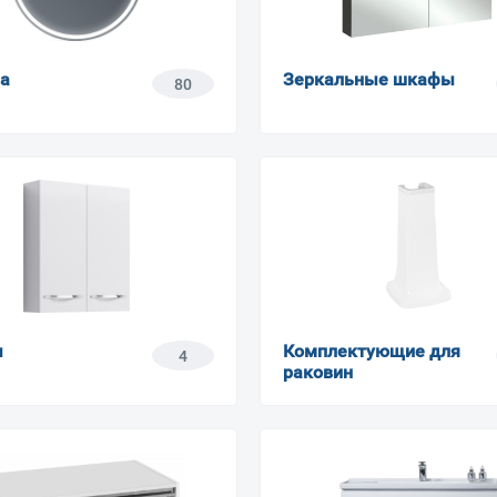
а
Зеркальные шкафы
80
Ваш город
?
Всё верно
Сменить город
Москва
Мурманск
ы
Комплектующие для
4
раковин