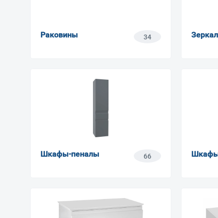
Раковины
Зеркал
34
Шкафы-пеналы
Шкаф
66