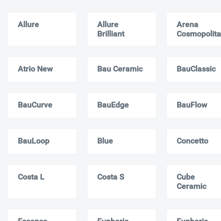
Allure
Allure
Arena
Brilliant
Cosmopolit
Atrio New
Bau Ceramic
BauClassic
BauCurve
BauEdge
BauFlow
BauLoop
Blue
Concetto
Costa L
Costa S
Cube
Ceramic