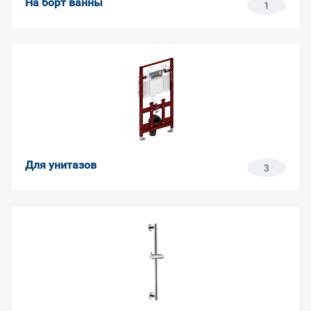
На борт ванны
1
Для унитазов
3