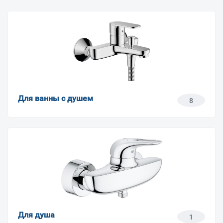
Для ванны с душем
8
Для душа
1