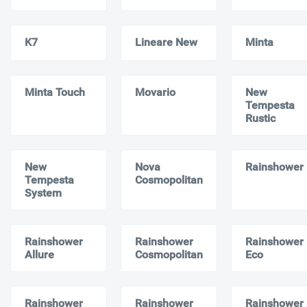
K7
Lineare New
Minta
Minta Touch
Movario
New
Tempesta
Rustic
New
Nova
Rainshower
Tempesta
Cosmopolitan
System
Rainshower
Rainshower
Rainshower
Allure
Cosmopolitan
Eco
Rainshower
Rainshower
Rainshower