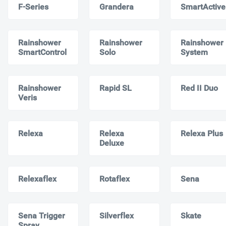
F-Series
Grandera
SmartActive
Rainshower
Rainshower
Rainshower
SmartControl
Solo
System
Rainshower
Rapid SL
Red II Duo
Veris
Relexa
Relexa
Relexa Plus
Deluxe
Relexaflex
Rotaflex
Sena
Sena Trigger
Silverflex
Skate
Spray