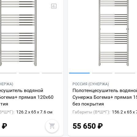
НЕРЖА)
РОССИЯ (СУНЕРЖА)
есушитель водяной
Полотенцесушитель водяно
Богема+ прямая 120x60
Сунержа Богема+ прямая 1
ытия
без покрытия
В*Ш*Г):
126.2 x 65 x 7.6 см
Габариты (В*Ш*Г):
156.2 x 65 x 
₽
55 650
₽