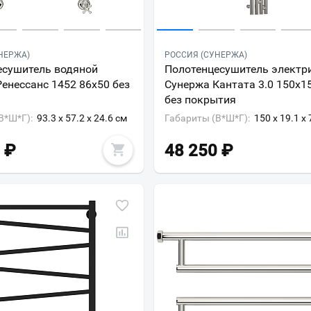
НЕРЖА)
РОССИЯ (СУНЕРЖА)
есушитель водяной
Полотенцесушитель электр
енессанс 1452 86x50 без
Сунержа Кантата 3.0 150х15
без покрытия
В*Ш*Г):
93.3 x 57.2 x 24.6 см
Габариты (В*Ш*Г):
150 x 19.1 x 
₽
48 250
₽