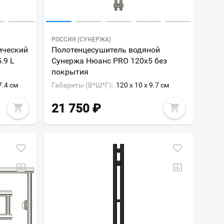
РОССИЯ (СУНЕРЖА)
ический
Полотенцесушитель водяной
.9 L
Сунержа Нюанс PRO 120х5 без
покрытия
7.4 см
Габариты (В*Ш*Г):
120 x 10 x 9.7 см
21 750
₽