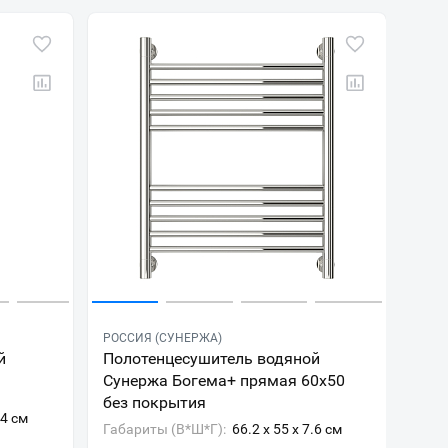
РОССИЯ (СУНЕРЖА)
й
Полотенцесушитель водяной
Сунержа Богема+ прямая 60x50
без покрытия
.4 см
Габариты (В*Ш*Г):
66.2 x 55 x 7.6 см