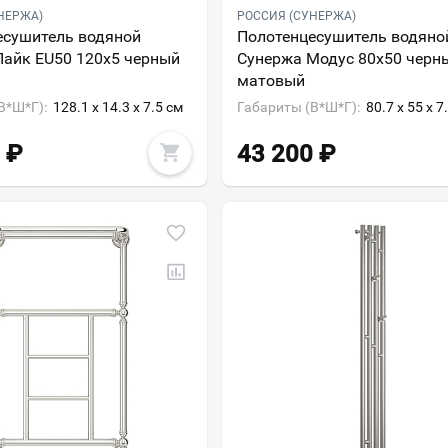
НЕРЖА)
РОССИЯ (СУНЕРЖА)
есушитель водяной
Полотенцесушитель водяно
Лайк EU50 120х5 черный
Сунержа Модус 80х50 черн
матовый
В*Ш*Г):
128.1 x 14.3 x 7.5 см
Габариты (В*Ш*Г):
80.7 x 55 x 7
₽
43 200
₽