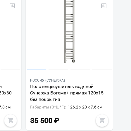
РОССИЯ (СУНЕРЖА)
й
Полотенцесушитель водяной
50x60
Сунержа Богема+ прямая 120x15
без покрытия
7.8 см
Габариты (В*Ш*Г):
126.2 x 20 x 7.6 см
35 500
₽