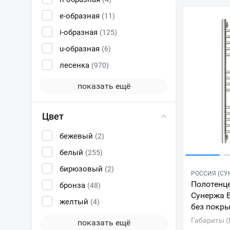
e-образная
(11)
i-образная
(125)
u-образная
(6)
лесенка
(970)
показать ещё
Цвет
бежевый
(2)
белый
(255)
бирюзовый
(2)
РОССИЯ (СУ
Полотенц
бронза
(48)
Сунержа 
желтый
(4)
без покр
Габариты (
показать ещё