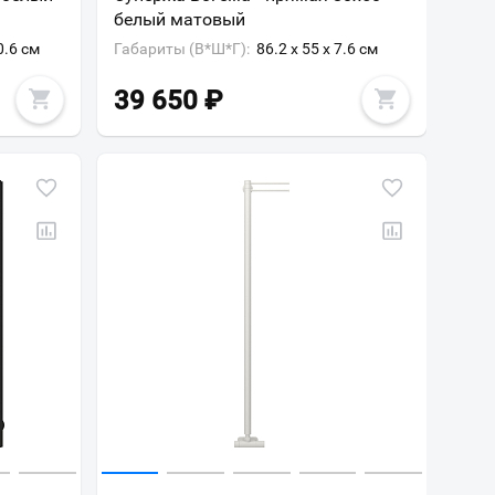
белый матовый
0.6 см
Габариты (В*Ш*Г):
86.2 x 55 x 7.6 см
39 650
₽