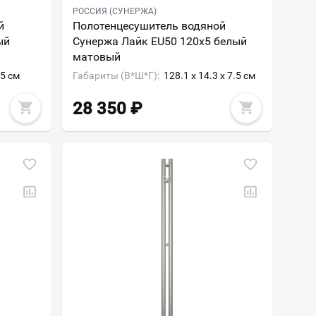
РОССИЯ (СУНЕРЖА)
й
Полотенцесушитель водяной
ый
Сунержа Лайк EU50 120х5 белый
матовый
.5 см
Габариты (В*Ш*Г):
128.1 x 14.3 x 7.5 см
28 350
₽