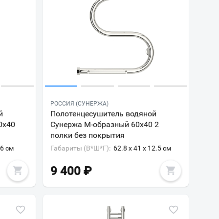
РОССИЯ (СУНЕРЖА)
й
Полотенцесушитель водяной
0x40
Сунержа М-образный 60x40 2
полки без покрытия
.6 см
Габариты (В*Ш*Г):
62.8 x 41 x 12.5 см
9 400
₽