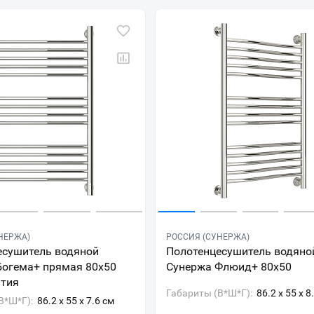
НЕРЖА)
РОССИЯ (СУНЕРЖА)
есушитель водяной
Полотенцесушитель водяно
Богема+ прямая 80x50
Сунержа Флюид+ 80x50
ытия
Габариты (В*Ш*Г):
86.2 x 55 x 8
В*Ш*Г):
86.2 x 55 x 7.6 см