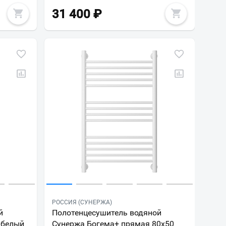
31 400
₽
РОССИЯ (СУНЕРЖА)
й
Полотенцесушитель водяной
 белый
Сунержа Богема+ прямая 80х50