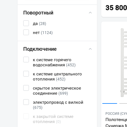
35 800
Поворотный
да
(28)
нет
(1124)
Подключение
к системе горячего
водоснабжения
(452)
к системе центрального
отопления
(452)
скрытое электрическое
соединение
(699)
электропровод с вилкой
(675)
РОССИЯ (СУ
к закрытой системе
Полотенц
отопления
(0)
Сунержа 