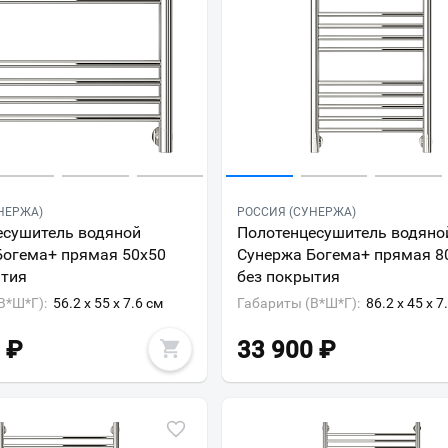
НЕРЖА)
РОССИЯ (СУНЕРЖА)
есушитель водяной
Полотенцесушитель водяно
Богема+ прямая 50x50
Сунержа Богема+ прямая 8
ытия
без покрытия
В*Ш*Г):
56.2 x 55 x 7.6 см
Габариты (В*Ш*Г):
86.2 x 45 x 7
₽
33 900
₽