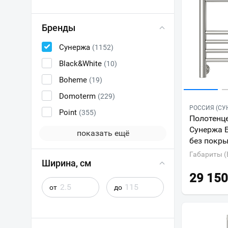
Бренды
Сунержа
(1152)
Black&White
(10)
Boheme
(19)
Domoterm
(229)
РОССИЯ (СУ
Point
(355)
Полотенц
Сунержа 
показать ещё
без покр
Габариты (
Ширина, см
29 150
от
до