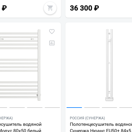
₽
36 300
₽
НЕРЖА)
РОССИЯ (СУНЕРЖА)
Ваш город
?
есушитель водяной
Полотенцесушитель водяно
Модус 80х50 белый
Сунержа Нюанс EU50+ 84х5