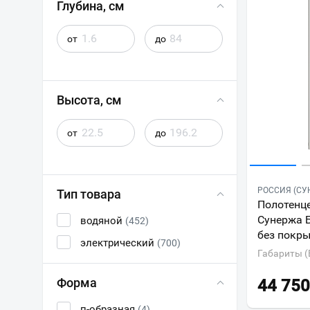
Глубина, см
от
до
Высота, см
от
до
РОССИЯ (СУ
Тип товара
Полотенц
Сунержа 
водяной
(452)
без покр
электрический
(700)
Габариты (
Форма
44 750
п-образная
(4)