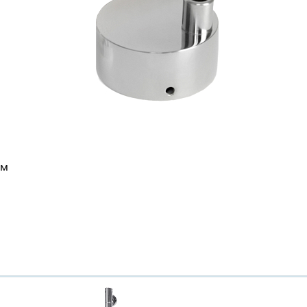
ом
Ваш город
?