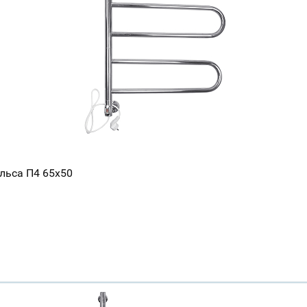
Всё верно
Сменить город
Москва
Мурманск
льса П4 65x50