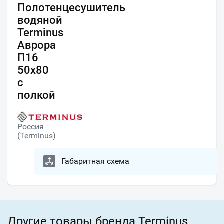
Полотенцесушитель
водяной
Terminus
Аврора
П16
50х80
с
полкой
Россия
(Terminus)
Габаритная схема
Другие товары бренда Terminus