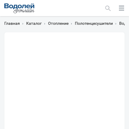
Главная
›
Каталог
›
Отопление
›
Полотенцесушители
›
Водя
Москва
Мурманск