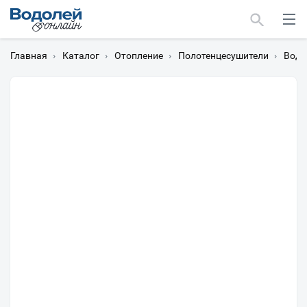
Главная
›
Каталог
›
Отопление
›
Полотенцесушители
›
Водя
Москва
Мурманск