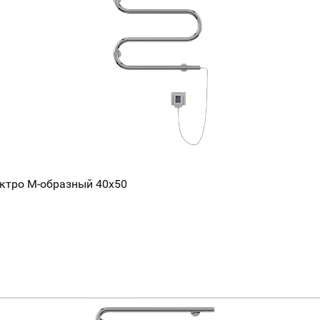
ектро М-образный 40x50
Ваш город
?