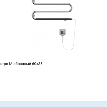
Всё верно
Сменить город
Москва
Мурманск
ектро М-образный 60х35