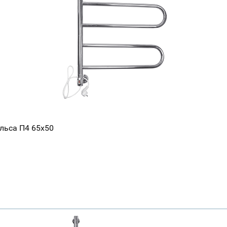
Всё верно
Сменить город
Москва
Мурманск
льса П4 65x50