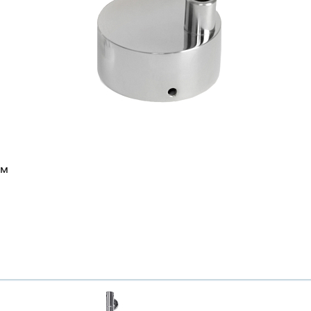
ом
Ваш город
?