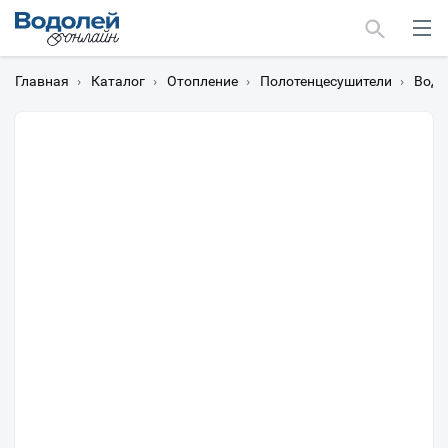
Главная
›
Каталог
›
Отопление
›
Полотенцесушители
›
Водя
Москва
Мурманск