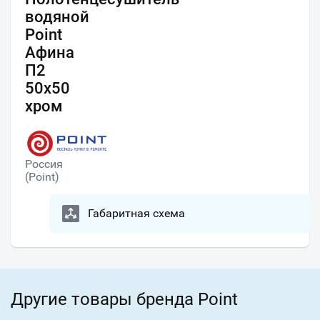
водяной
Point
Афина
П2
50х50
хром
Россия
(Point)
Габаритная схема
Другие товары бренда Point