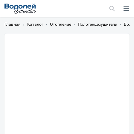
Главная
›
Каталог
›
Отопление
›
Полотенцесушители
›
Водя
Москва
Мурманск