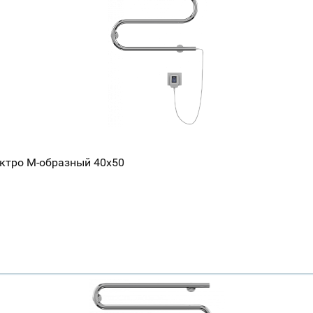
ектро М-образный 40x50
Ваш город
?