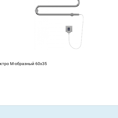
Всё верно
Сменить город
Москва
Мурманск
ектро М-образный 60х35