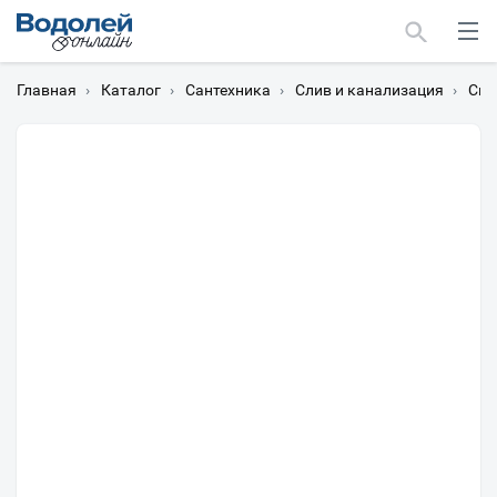
Главная
›
Каталог
›
Сантехника
›
Слив и канализация
›
Си
Москва
Мурманск