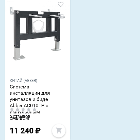
КИТАЙ (ABBER)
Система
инсталляции для
унитазов и биде
Abber AC0101P с
импульсным
0 ОТЗЫВОВ
смывом
11 240
₽