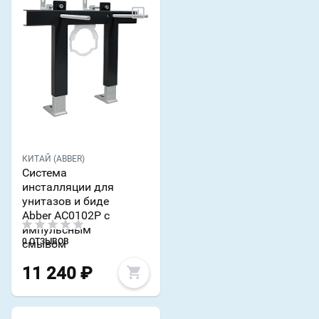
КИТАЙ (ABBER)
Система
инсталляции для
унитазов и биде
Abber AC0102P с
импульсным
0 ОТЗЫВОВ
смывом
11 240
₽